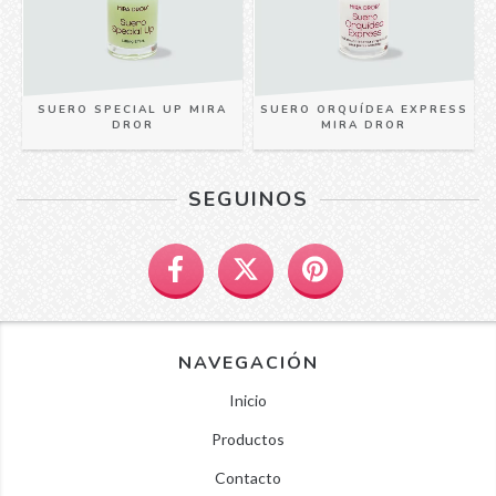
SUERO SPECIAL UP MIRA
SUERO ORQUÍDEA EXPRESS
DROR
MIRA DROR
SEGUINOS
NAVEGACIÓN
Inicio
Productos
Contacto